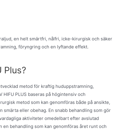
aljud, en helt smärtfri, nålfri, icke-kirurgisk och säker
amning, föryngring och en lyftande effekt.
U Plus?
utvecklad metod för kraftig huduppstramning,
ra V HIFU PLUS baseras på högintensiv och
e-kirurgisk metod som kan genomföras både på ansikte,
on smärta eller obehag. En snabb behandling som gör
ll vardagliga aktiviteter omedelbart efter avslutad
en en behandling som kan genomföras året runt och