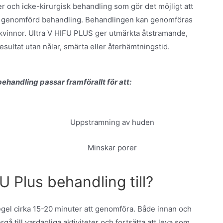
er och icke-kirurgisk behandling som gör det möjligt att
er genomförd behandling. Behandlingen kan genomföras
kvinnor. Ultra V HIFU PLUS ger utmärkta åtstramande,
sultat utan nålar, smärta eller återhämtningstid.
ehandling passar framförallt för att:
Uppstramning av huden
Minskar porer
U Plus behandling till?
egel cirka 15-20 minuter att genomföra. Både innan och
gå till vardagliga aktiviteter och fortsätta att leva som