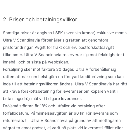
2. Priser och betalningsvillkor
Samtliga priser är angivna i SEK (svenska kronor) exklusive moms.
Ultra V Scandinavia förbehåller sig rätten att genomföra
prisförändringar. Avgift för frakt och ev. postförskottsavgift
tillkommer. Ultra V Scandinavia reserverar sig mot felaktigheter i
innehåll och prislista på webbsidan.
Försäljning sker mot faktura 30 dagar. Ultra V förbehåller sig
rätten att när som helst göra en förnyad kreditprövning som kan
leda till att betalningsvillkoren ändras. Ultra V Scandinavia har rätt
att kräva förskottsbetalning för leveranser om köparen varit i
betalningsdröjsmål vid tidigare leveranser.
Dröjsmålsräntan är 18% och utfaller vid betalning efter
förfallodatum. Påminnelseavgiften är 60 kr. För leverans som
returnerats till Ultra V Scandinavia på grund av att mottagaren
vägrat ta emot godset, ej varit på plats vid leveranstillfället eller